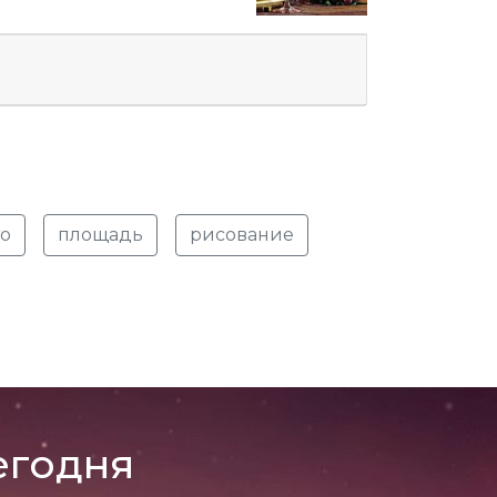
то
площадь
рисование
егодня