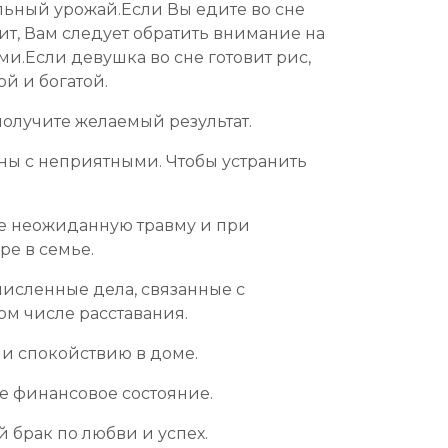
льный урожай.Если Вы едите во сне
чит, Вам следует обратить внимание на
и.Если девушка во сне готовит рис,
ой и богатой.
 получите желаемый результат.
ны с неприятными. Чтобы устранить
те неожиданную травму и при
ре в семье.
численные дела, связанные с
ом числе расставания.
 и спокойствию в доме.
е финансовое состояние.
й брак по любви и успех.