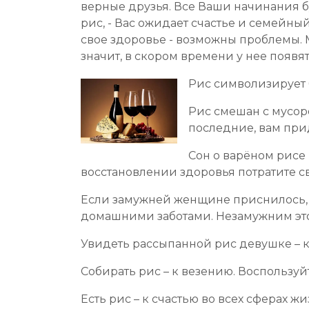
верные друзья. Все Ваши начинания б
рис, - Вас ожидает счастье и семейны
свое здоровье - возможны проблемы. М
значит, в скором времени у нее появя
Рис символизирует б
Рис смешан с мусор
последние, вам прид
Сон о варёном рисе
восстановлении здоровья потратите св
Если замужней женщине приснилось, ч
домашними заботами. Незамужним это 
Увидеть рассыпанной рис девушке – к
Собирать рис – к везению. Воспользу
Есть рис – к счастью во всех сферах ж