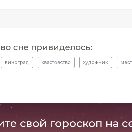
во сне привиделось:
виноград
хвастовство
художник
мес
ите свой гороскоп на с