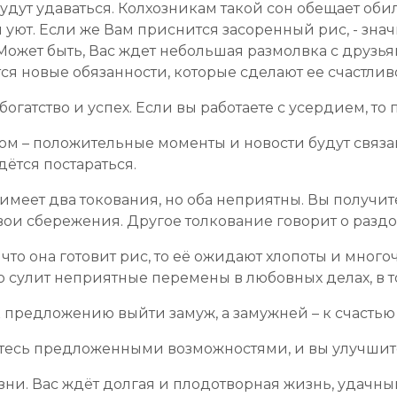
удут удаваться. Колхозникам такой сон обещает оби
й уют. Если же Вам приснится засоренный рис, - зна
ожет быть, Вас ждет небольшая размолвка с друзьям
тся новые обязанности, которые сделают ее счастлив
огатство и успех. Если вы работаете с усердием, то
ом – положительные моменты и новости будут связа
ётся постараться.
 имеет два токования, но оба неприятны. Вы получи
ои сбережения. Другое толкование говорит о раздо
то она готовит рис, то её ожидают хлопоты и много
сулит неприятные перемены в любовных делах, в т
 предложению выйти замуж, а замужней – к счастью
йтесь предложенными возможностями, и вы улучшит
изни. Вас ждёт долгая и плодотворная жизнь, удачны