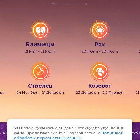
Близнецы
Рак
21 Мая - 21 Июня
22 Июня - 22 Июля
Стрелец
Козерог
бря
24 Ноября - 21 Декабря
22 Декабря - 20 Января
21
Мы используем cookie, Яндекс.Метрику для улучшения
ени и мечтаний, также известно под именами Гипнос, Морфей, Фобет
сайта. Продолжая визит, вы соглашаетесь с
Политикой
обработки персональных данных
.