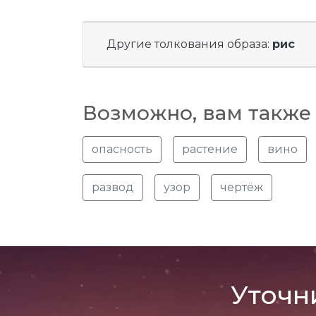
Другие толкования образа:
рис
Возможно, вам также 
опасность
растение
вино
развод
узор
чертёж
Уточн