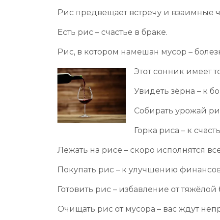
Рис предвещает встречу и взаимные ч
Есть рис – счастье в браке.
Рис, в котором намешан мусор – болез
Этот сонник имеет т
Увидеть зёрна – к б
Собирать урожай рис
Горка риса – к счаст
Лежать на рисе – скоро исполнятся вс
Покупать рис – к улучшению финансо
Готовить рис – избавление от тяжёлой
Очищать рис от мусора – вас ждут не