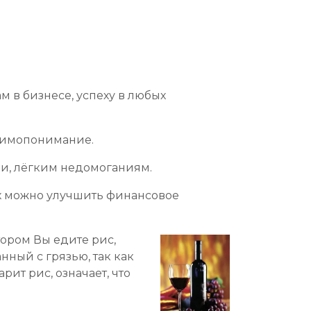
 в бизнесе, успеху в любых
заимопонимание.
ми, лёгким недомоганиям.
рых можно улучшить финансовое
тором Вы едите рис,
ный с грязью, так как
ит рис, означает, что