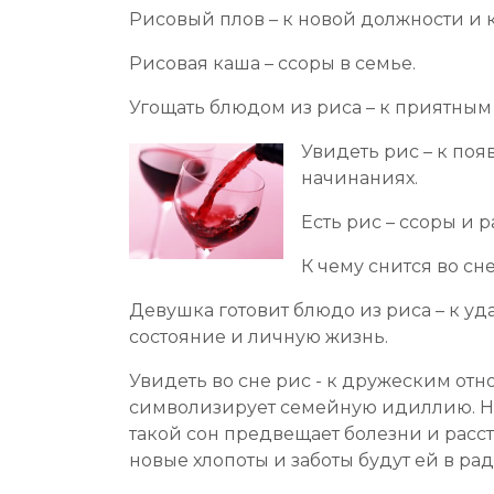
Рисовый плов – к новой должности и 
Рисовая каша – ссоры в семье.
Угощать блюдом из риса – к приятным
Увидеть рис – к по
начинаниях.
Есть рис – ссоры и 
К чему снится во с
Девушка готовит блюдо из риса – к уд
состояние и личную жизнь.
Увидеть во сне рис - к дружеским отно
символизирует семейную идиллию. Неб
такой сон предвещает болезни и расст
новые хлопоты и заботы будут ей в рад