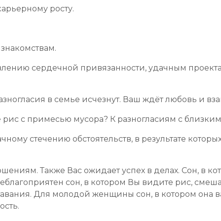
карьерному росту.
 знакомствам.
явлению сердечной привязанности, удачным проектам
разногласия в семье исчезнут. Ваш ждёт любовь и в
не рис с примесью мусора? К разногласиям с близки
ачному стечению обстоятельств, в результате кото
шениям. Также Вас ожидает успех в делах. Сон, в ко
лагоприятен сон, в котором Вы видите рис, смешан
авания. Для молодой женщины сон, в котором она вар
ость.