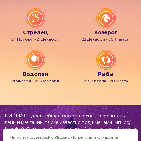
Стрелец
Козерог
24 Ноября - 21 Декабря
22 Декабря - 20 Января
Водолей
Рыбы
21 Января - 20 Февраля
21 Февраля - 20 Марта
НИРМАЛ - древнейшее божество сна, покровитель
лени и мечтаний, также известно под именами Гипнос,
Морфей, Фобетор, Фантаза, Сомн, Свапнещвари, На-хаг и
др.
Мы используем cookie, Яндекс.Метрику для улучшения