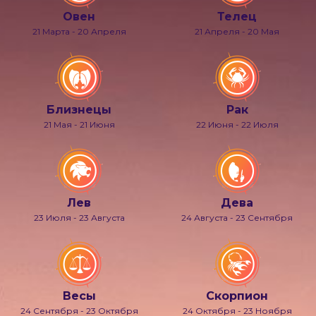
Овен
Телец
21 Марта - 20 Апреля
21 Апреля - 20 Мая
Близнецы
Рак
21 Мая - 21 Июня
22 Июня - 22 Июля
Лев
Дева
23 Июля - 23 Августа
24 Августа - 23 Сентября
Весы
Скорпион
24 Сентября - 23 Октября
24 Октября - 23 Ноября