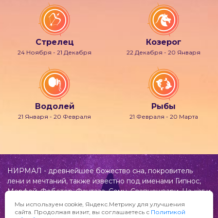
Стрелец
Козерог
24 Ноября - 21 Декабря
22 Декабря - 20 Января
Водолей
Рыбы
21 Января - 20 Февраля
21 Февраля - 20 Марта
НИРМАЛ - древнейшее божество сна, покровитель
лени и мечтаний, также известно под именами Гипнос,
Морфей, Фобетор, Фантаза, Сомн, Свапнещвари, На-хаг и
др.
Мы используем cookie, Яндекс.Метрику для улучшения
сайта. Продолжая визит, вы соглашаетесь с
Политикой