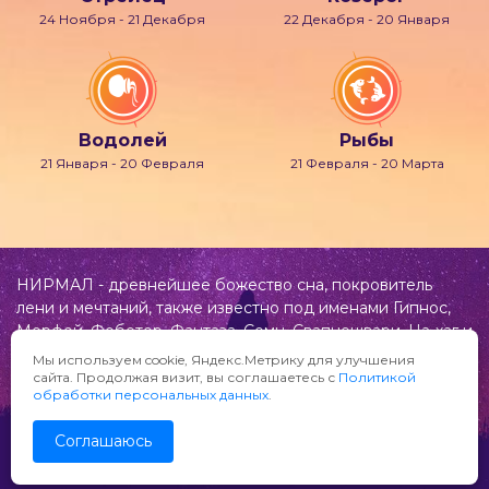
24 Ноября - 21 Декабря
22 Декабря - 20 Января
Водолей
Рыбы
21 Января - 20 Февраля
21 Февраля - 20 Марта
НИРМАЛ - древнейшее божество сна, покровитель
лени и мечтаний, также известно под именами Гипнос,
Морфей, Фобетор, Фантаза, Сомн, Свапнещвари, На-хаг и
др.
Мы используем cookie, Яндекс.Метрику для улучшения
сайта. Продолжая визит, вы соглашаетесь с
Политикой
Предложения и замечания по сайту «Нирмал»
обработки персональных данных
.
направляйте по адресу:
info@nirmal.ru
Соглашаюсь
© «Нирмал» 2010-2026