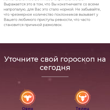
Выражается это в том, что Вы кокетничаете со всеми
напропалую, для Вас это стало нормой. Не забывайте,
что чрезмерное количество поклонников вызывает у
Вашего любимого приступы ревности, что часто
становится причиной размолвок.
Уточните свой гороскоп на
сегодня
Овен
Телец