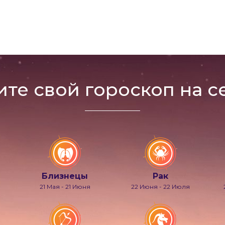
ите свой гороскоп на с
Близнецы
Рак
21 Мая - 21 Июня
22 Июня - 22 Июля