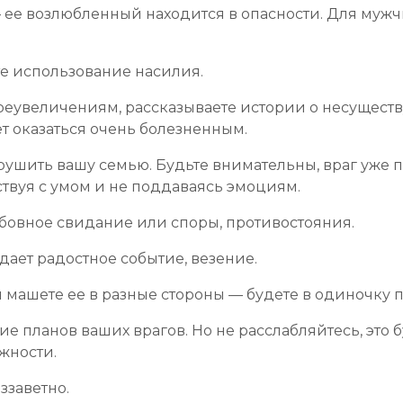
ее возлюбленный находится в опасности. Для муж
е использование насилия.
реувеличениям, рассказываете истории о несущест
т оказаться очень болезненным.
азрушить вашу семью. Будьте внимательны, враг уже 
ствуя с умом и не поддаваясь эмоциям.
бовное свидание или споры, противостояния.
дает радостное событие, везение.
ы машете ее в разные стороны — будете в одиночку 
 планов ваших врагов. Но не расслабляйтесь, это 
жности.
ззаветно.