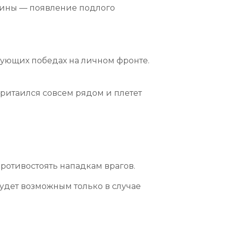
чины — появление подлого
вующих победах на личном фронте.
притаился совсем рядом и плетет
противостоять нападкам врагов.
будет возможным только в случае