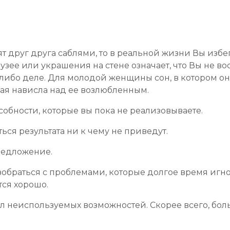
т друг друга саблями, то в реальной жизни Вы избег
музее или украшения на стене означает, что Вы не 
либо деле. Для молодой женщины сон, в котором о
рая нависла над ее возлюбленным.
особности, которые вы пока не реализовываете.
ься результата ни к чему не приведут.
редложение.
обраться с проблемами, которые долгое время игн
тся хорошо.
ол неиспользуемых возможностей. Скорее всего, бо