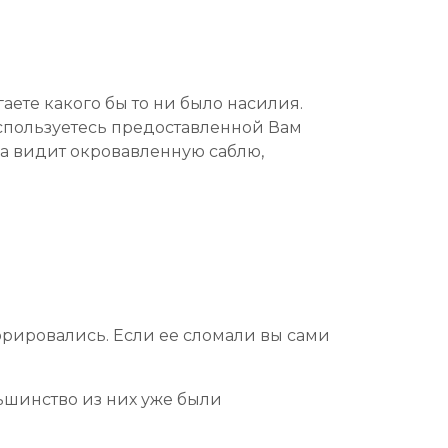
аете какого бы то ни было насилия.
воспользуетесь предоставленной Вам
на видит окровавленную саблю,
орировались. Если ее сломали вы сами
льшинство из них уже были