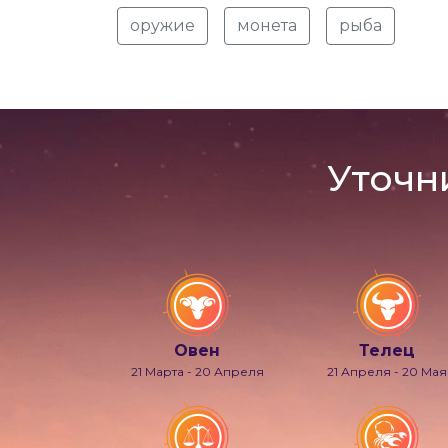
оружие
монета
рыба
Уточн
Овен
Телец
21 Марта - 20 Апреля
21 Апреля - 20 Мая