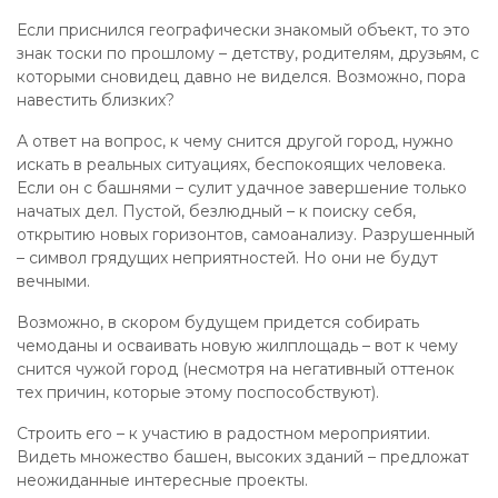
Если приснился географически знакомый объект, то это
знак тоски по прошлому – детству, родителям, друзьям, с
которыми сновидец давно не виделся. Возможно, пора
навестить близких?
А ответ на вопрос, к чему снится другой город, нужно
искать в реальных ситуациях, беспокоящих человека.
Если он с башнями – сулит удачное завершение только
начатых дел. Пустой, безлюдный – к поиску себя,
открытию новых горизонтов, самоанализу. Разрушенный
– символ грядущих неприятностей. Но они не будут
вечными.
Возможно, в скором будущем придется собирать
чемоданы и осваивать новую жилплощадь – вот к чему
снится чужой город (несмотря на негативный оттенок
тех причин, которые этому поспособствуют).
Строить его – к участию в радостном мероприятии.
Видеть множество башен, высоких зданий – предложат
неожиданные интересные проекты.