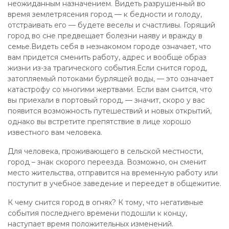
неожиданным назначением. Видеть разрушенный во
время землетрясения город — к бедности и голоду,
отстраивать его — будете веселы и счастливы. Горящий
город во сне предвещает болезни наяву и вражду в
семье.Видеть себя в незнакомом городе означает, что
вам придется сменить работу, адрес и вообще образ
жизни из-за трагического события.Если снится город,
затопляемый потоками бурлящей воды, — это означает
катастрофу со многими жертвами. Если вам снится, что
вы приехали в портовый город, — значит, скоро у вас
появится возможность путешествий и новых открытий,
однако вы встретите препятствие в лице хорошо
известного вам человека.
Для человека, проживающего в сельской местности,
город – знак скорого переезда. Возможно, он сменит
место жительства, отправится на временную работу или
поступит в учебное заведение и переедет в общежитие.
К чему снится город в огнях? К тому, что негативные
события последнего времени подошли к концу,
наступает время положительных изменений.