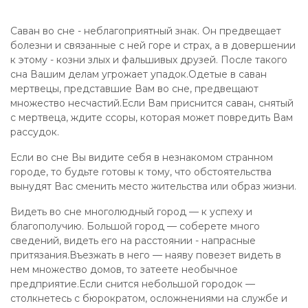
Саван во сне - неблагоприятный знак. Он предвещает
болезни и связанные с ней горе и страх, а в довершении
к этому - козни злых и фальшивых друзей. После такого
сна Вашим делам угрожает упадок.Одетые в саван
мертвецы, представшие Вам во сне, предвещают
множество несчастий.Если Вам приснится саван, снятый
с мертвеца, ждите ссоры, которая может повредить Вам
рассудок.
Если во сне Вы видите себя в незнакомом странном
городе, то будьте готовы к тому, что обстоятельства
вынудят Вас сменить место жительства или образ жизни.
Видеть во сне многолюдный город — к успеху и
благополучию. Большой город — соберете много
сведений, видеть его на расстоянии - напрасные
притязания.Въезжать в него — наяву повезет видеть в
нем множество домов, то затеете необычное
предприятие.Если снится небольшой городок —
столкнетесь с бюрократом, осложнениями на службе и