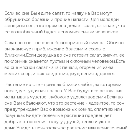
Если во сне Вы едите салат, то наяву на Вас могут
обрушиться болезни и прочие напасти. Для молодой
женщины сон, в котором она делает салат, означает, что
ее возлюбленный будет легкомысленным человеком.
Салат во сне - не очень благоприятный символ. Обычно
он знаменует приближение болезни и ссоры с
близкими.Если девушка во сне готовит салат, значит, ее
поклонник окажется пустым и склочным человеком.Есть
во сне мясной салат - знак печали, огорчения из-за
мелких ссор, и, как следствия, ухудшения здоровья.
Растение во сне - признак близких забот, за которыми
последует удачная полоса. У Вас будут все основания
испытывать чувство глубокого удовлетворения.Если во
сне Вам объясняют, что это растение - ядовитое, то сон
предупреждает Вас о возможных кознях, сплетнях или
ловушках.Видеть полезные растения предвещает
добрые отношения в кругу друзей, тепло и уют в
доме.Увидеть вечнозеленое растение или вечнозеленый