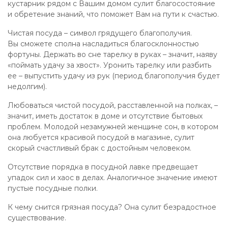
кустарник рядом с Вашим домом сулит благосостояние
и обретение знаний, что поможет Вам на пути к счастью.
Чистая посуда – символ грядущего благополучия.
Вы сможете сполна насладиться благосклонностью
фортуны. Держать во сне тарелку в руках – значит, наяву
«поймать удачу за хвост». Уронить тарелку или разбить
ее – выпустить удачу из рук (период благополучия будет
недолгим).
Любоваться чистой посудой, расставленной на полках, –
значит, иметь достаток в доме и отсутствие бытовых
проблем. Молодой незамужней женщине сон, в котором
она любуется красивой посудой в магазине, сулит
скорый счастливый брак с достойным человеком.
Отсутствие порядка в посудной лавке предвещает
упадок сил и хаос в делах. Аналогичное значение имеют
пустые посудные полки.
К чему снится грязная посуда? Она сулит безрадостное
существование.