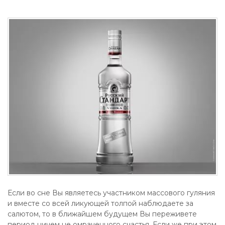
Если во сне Вы являетесь участником массового гуляния
и вместе со всей ликующей толпой наблюдаете за
салютом, то в ближайшем будущем Вы переживете
период ничем не омраченного счастья. Если же при этом