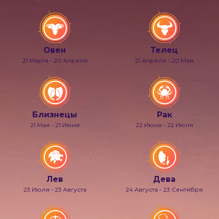
Овен
Телец
21 Марта - 20 Апреля
21 Апреля - 20 Мая
Близнецы
Рак
21 Мая - 21 Июня
22 Июня - 22 Июля
Лев
Дева
23 Июля - 23 Августа
24 Августа - 23 Сентября