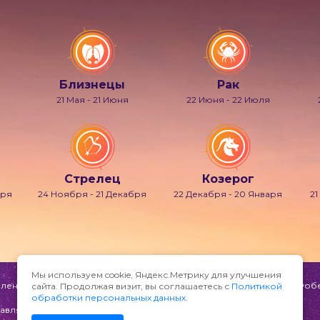
Близнецы
Рак
21 Мая - 21 Июня
22 Июня - 22 Июля
Стрелец
Козерог
бря
24 Ноября - 21 Декабря
22 Декабря - 20 Января
21
Мы используем cookie, Яндекс.Метрику для улучшения
ени и мечтаний, также известно под именами Гипнос, Морфей, Фобет
сайта. Продолжая визит, вы соглашаетесь с
Политикой
обработки персональных данных
.
авляйте по адресу: