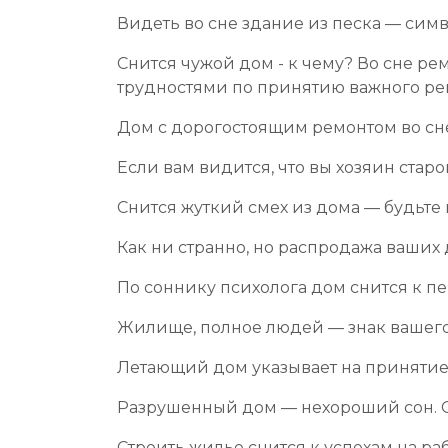
Видеть во сне здание из песка — сим
Снится чужой дом - к чему? Во сне р
трудностями по принятию важного ре
Дом с дорогостоящим ремонтом во сне
Если вам видится, что вы хозяин старо
Снится жуткий смех из дома — будьте
Как ни странно, но распродажа ваших
По соннику психолога дом снится к п
Жилище, полное людей — знак вашего
Летающий дом указывает на принятие
Разрушенный дом — нехороший сон. Он
Строить жилье снится к успехам на ра