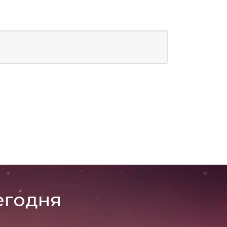
егодня