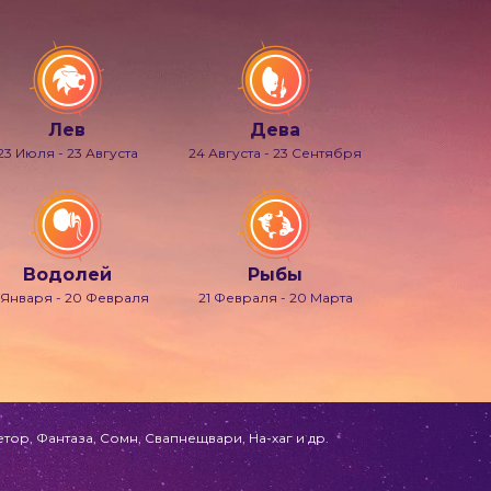
Лев
Дева
23 Июля - 23 Августа
24 Августа - 23 Сентября
Водолей
Рыбы
 Января - 20 Февраля
21 Февраля - 20 Марта
ор, Фантаза, Сомн, Свапнещвари, На-хаг и др.