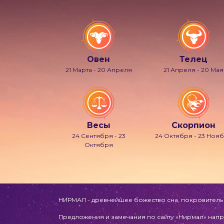
Овен
Телец
21 Марта - 20 Апреля
21 Апреля - 20 Мая
Весы
Скорпион
24 Сентября - 23
24 Октября - 23 Ноя
Октября
НИРМАЛ - древнейшее божество сна, покровитель л
Предложения и замечания по сайту «Нирмал» напр