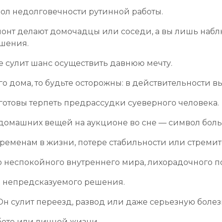
вол недолговечности рутинной работы.
емонт делают домочадцы или соседи, а вы лишь набл
шения.
 сулит шанс осуществить давнюю мечту.
го дома, то будьте осторожны: в действительности в
 готовы терпеть предрассудки суеверного человека.
 домашних вещей на аукционе во сне — символ боль
еременам в жизни, потере стабильности или стреми
 неспокойного внутреннего мира, лихорадочного по
 непредсказуемого решения.
 сулит переезд, развод или даже серьезную болез
боте или личной жизни.