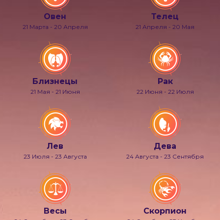
Овен
Телец
21 Марта - 20 Апреля
21 Апреля - 20 Мая
Близнецы
Рак
21 Мая - 21 Июня
22 Июня - 22 Июля
Лев
Дева
23 Июля - 23 Августа
24 Августа - 23 Сентября
Весы
Скорпион