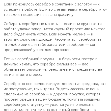
Если приснилось серебро в сочетании с золотом — к
успехам на работе. Если во сне вы плавите серебро, кто-
то захочет возвести на вас напраслину.
Собирать серебряные монеты — если они крупные, на
работе удачно завершится крупный проект или начатое
дело будет иметь успех. Если монеты мелкие — к
заботам, хлопотам, досаде. Рассчитаться серебром за
что-либо или если тебе заплатили серебром — сон,
предвещающий успех для торговцев.
Есть из серебряной посуды — к бедности, потере в
деньгах. Узнать, что серебро фальшивое — вас
обманывает близкий человек, из-за его предательства
вы испытаете стресс.
Серебро во сне символизирует денежные средства, как
их поступление, так и траты. Видеть массивные вещи,
сделанные из серебра — к дорогой покупке, которая
пробьет брешь в вашем бюджете, покупать изящную
серебряную статуэтку — удастся удачно вложить
деньги, видеть сундук, наполненный серебром — к