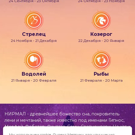
24 Сентября - 23 Октября
24 Октября - 23 Ноября
Стрелец
Козерог
24 Ноября - 21 Декабря
22 Декабря - 20 Января
Водолей
Рыбы
21 Января - 20 Февраля
21 Февраля - 20 Марта
НИРМАЛ - древнейшее божество сна, покровитель
лени и мечтаний, также известно под именами Гипнос,
Морфей, Фобетор, Фантаза, Сомн, Свапнещвари, На-хаг и
др.
Мы используем cookie, Яндекс.Метрику для улучшения