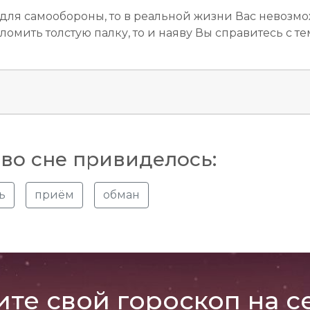
 для самообороны, то в реальной жизни Вас невозмо
реломить толстую палку, то и наяву Вы справитесь с
во сне привиделось:
ь
приём
обман
ите свой гороскоп на с