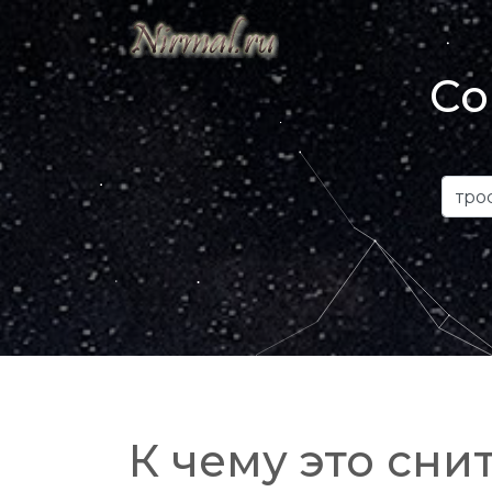
Со
К чему это снит