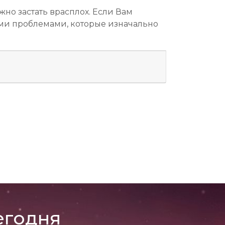
жно застать врасплох. Если Вам
 теми проблемами, которые изначально
егодня