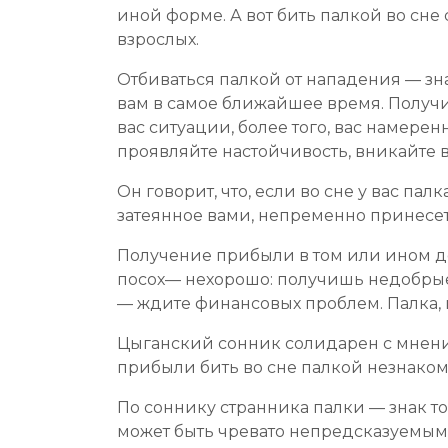
иной форме. А вот бить палкой во сне
взрослых.
Отбиваться палкой от нападения — зн
вам в самое ближайшее время. Получит
вас ситуации, более того, вас намере
проявляйте настойчивость, вникайте 
Он говорит, что, если во сне у вас пал
затеянное вами, непременно принесе
Получение прибыли в том или ином де
посох— нехорошо: получишь недобрые 
— ждите финансовых проблем. Палка, к
Цыганский сонник солидарен с мнение
прибыли бить во сне палкой незнаком
По соннику странника палки — знак то
может быть чревато непредсказуемыми