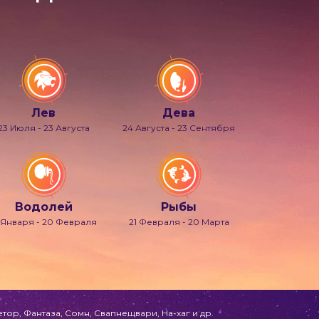
Лев
Дева
23 Июля - 23 Августа
24 Августа - 23 Сентября
Водолей
Рыбы
 Января - 20 Февраля
21 Февраля - 20 Марта
ор, Фантаза, Сомн, Свапнещвари, На-хаг и др.