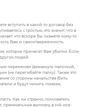
те вступить в какой-то договор без
ваетесь с тростью, это значит, что в
ачает, что вскоре Вы окажете кому-то
ность Вам и самоотверженность.
ом, которое принесет Вам убытки. Если
 других людей.
брым переменам (взмахнуть палочкой,
ции (не перегибайте палку). Также это
ния со стороны начальства (бить
латели и будут чинить помехи,
асть. Как ни странно, толкователь
ост, премиальные выплаты в той или