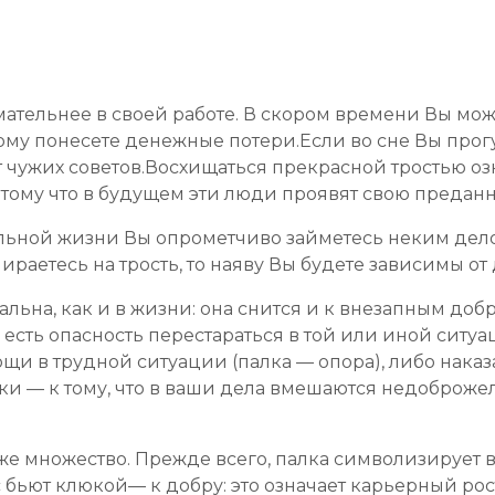
мательнее в своей работе. В скором времени Вы може
у понесете денежные потери.Если во сне Вы прогули
т чужих советов.Восхищаться прекрасной тростью озн
отому что в будущем эти люди проявят свою предан
еальной жизни Вы опрометчиво займетесь неким дел
ираетесь на трость, то наяву Вы будете зависимы от
льна, как и в жизни: она снится и к внезапным до
то есть опасность перестараться в той или иной ситуа
 в трудной ситуации (палка — опора), либо наказа
алки — к тому, что в ваши дела вмешаются недоброже
же множество. Прежде всего, палка символизирует вл
вас бьют клюкой— к добру: это означает карьерный р