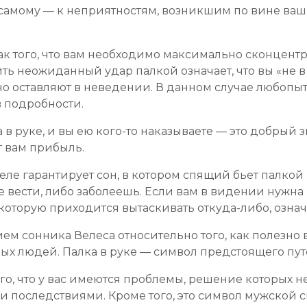
 самому — к неприятностям, возникшим по вине ваши
ак того, что вам необходимо максимально сконцент
ь неожиданный удар палкой означает, что вы «не в 
нно оставляют в неведении. В данном случае любопы
в подробности.
ка в руке, и вы ею кого-то наказываете — это добрый
т вам прибыль.
ле гарантирует сон, в котором спящий бьет палкой 
вести, либо заболеешь. Если вам в видении нужна п
оторую приходится вытаскивать откуда-либо, означа
м сонника Велеса относительно того, как полезно 
ых людей. Палка в руке — символ предстоящего пут
го, что у вас имеются проблемы, решение которых не
 последствиями. Кроме того, это символ мужской с