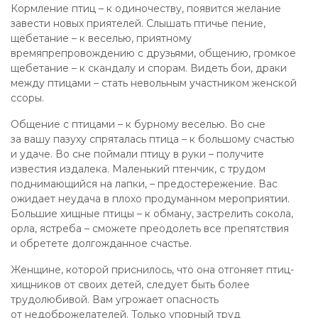
Кормление птиц – к одиночеству, появится желание
завести новых приятелей. Слышать птичье пение,
щебетание – к веселью, приятному
времяпрепровождению с друзьями, общению, громкое
щебетание – к скандалу и спорам. Видеть бои, драки
между птицами – стать невольным участником женской
ссоры.
Общение с птицами – к бурному веселью. Во сне
за вашу пазуху спряталась птица – к большому счастью
и удаче. Во сне поймали птицу в руки – получите
известия издалека. Маленький птенчик, с трудом
поднимающийся на лапки, – предостережение. Вас
ожидает неудача в плохо продуманном мероприятии.
Большие хищные птицы – к обману, застрелить сокола,
орла, ястреба – сможете преодолеть все препятствия
и обретете долгожданное счастье.
Женщине, которой приснилось, что она отгоняет птиц-
хищников от своих детей, следует быть более
трудолюбивой. Вам угрожает опасность
от недоброжелателей. Только упорный труд