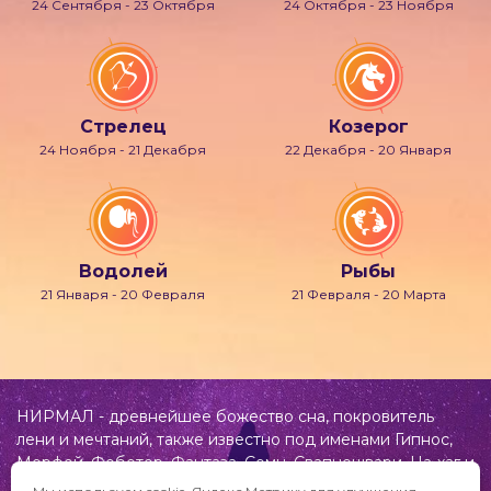
24 Сентября - 23 Октября
24 Октября - 23 Ноября
Стрелец
Козерог
24 Ноября - 21 Декабря
22 Декабря - 20 Января
Водолей
Рыбы
21 Января - 20 Февраля
21 Февраля - 20 Марта
НИРМАЛ - древнейшее божество сна, покровитель
лени и мечтаний, также известно под именами Гипнос,
Морфей, Фобетор, Фантаза, Сомн, Свапнещвари, На-хаг и
др.