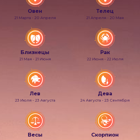
Овен
Телец
21 Марта - 20 Апреля
21 Апреля - 20 Мая
Близнецы
Рак
21 Мая - 21 Июня
22 Июня - 22 Июля
Лев
Дева
23 Июля - 23 Августа
24 Августа - 23 Сентября
Весы
Скорпион