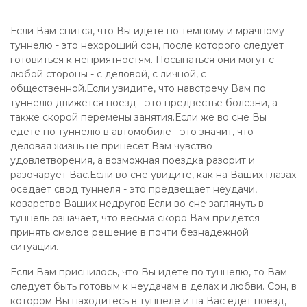
Если Вам снится, что Вы идете по темному и мрачному
туннелю - это нехороший сон, после которого следует
готовиться к неприятностям. Посыпаться они могут с
любой стороны - с деловой, с личной, с
общественной.Если увидите, что навстречу Вам по
туннелю движется поезд - это предвестье болезни, а
также скорой перемены занятия.Если же во сне Вы
едете по туннелю в автомобиле - это значит, что
деловая жизнь не принесет Вам чувство
удовлетворения, а возможная поездка разорит и
разочарует Вас.Если во сне увидите, как на Ваших глазах
оседает свод туннеля - это предвещает неудачи,
коварство Ваших недругов.Если во сне заглянуть в
туннель означает, что весьма скоро Вам придется
принять смелое решение в почти безнадежной
ситуации.
Если Вам приснилось, что Вы идете по туннелю, то Вам
следует быть готовым к неудачам в делах и любви. Сон, в
котором Вы находитесь в туннеле и на Вас едет поезд,