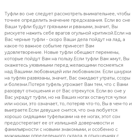
Туфли во сне следует рассмотреть внимательнее, чтобы
точнее определить значение предсказания. Если во сне
Ваши туфли будут грязными и рваными, значит, Вы
рискуете нажить себе врагов огульной критикой.Если на
Вас черные туфли - скоро Ваши дела пойдут на лад, а
какое-то важное событие принесет Вам
удовлетворение. Новые туфли обещают перемены,
которые пойдут Вам на пользу.Если туфли Вам жмут, Вы
окажетесь уязвимыми перед желающими посмеяться
над Вашими любовницей или любовником. Если шнурки
на туфлях развязаны, значит, Вас ожидают утраты, ссоры
и болезни.Потеря туфель угрожает Вам тем, что с Вами
разорвут отношения и от Вас отрекутся. Если во сне у
Вас украдут туфли, но на Ваших ногах останутся чулки
или носки, это означает, то, потеряв что-то, Вы в чем-то и
выиграете.Если девушке снится, что она любуется
хорошо сидящими туфельками на ее ногах, этот сон
предостерегает ее от излишней доверчивости и
фамильярности с новыми знакомыми, и особенно с
мужчинами определенного склада, в отношениях с