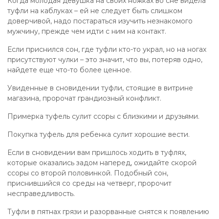
Когда молодая девушка на своих ножках во сне видела
туфли на каблуках – ей не следует быть слишком
доверчивой, надо постараться изучить незнакомого
мужчину, прежде чем идти с ним на контакт.
Если приснился сон, где туфли кто-то украл, но на ногах
присутствуют чулки – это значит, что вы, потеряв одно,
найдете еще что-то более ценное.
Увиденные в сновидении туфли, стоящие в витрине
магазина, пророчат грандиозный конфликт.
Примерка туфель сулит ссоры с близкими и друзьями.
Покупка туфель для ребенка сулит хорошие вести.
Если в сновидении вам пришлось ходить в туфлях,
которые оказались задом наперед, ожидайте скорой
ссоры со второй половинкой. Подобный сон,
приснившийся со среды на четверг, пророчит
несправедливость.
Туфли в пятнах грязи и разорванные снятся к появлению