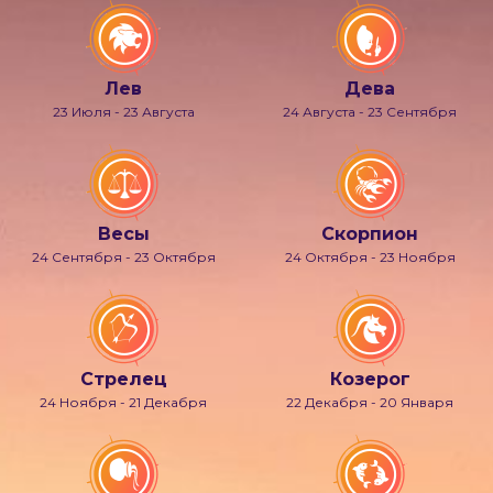
Лев
Дева
23 Июля - 23 Августа
24 Августа - 23 Сентября
Весы
Скорпион
24 Сентября - 23 Октября
24 Октября - 23 Ноября
Стрелец
Козерог
24 Ноября - 21 Декабря
22 Декабря - 20 Января