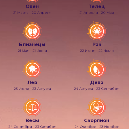
Овен
Телец
21 Марта - 20 Апреля
21 Апреля - 20 Мая
Близнецы
Рак
21 Мая - 21 Июня
22 Июня - 22 Июля
Лев
Дева
23 Июля - 23 Августа
24 Августа - 23 Сентября
Весы
Скорпион
24 Сентября - 23 Октября
24 Октября - 23 Ноября