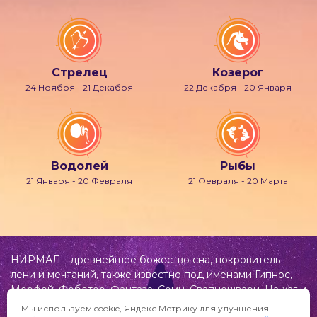
Стрелец
Козерог
24 Ноября - 21 Декабря
22 Декабря - 20 Января
Водолей
Рыбы
21 Января - 20 Февраля
21 Февраля - 20 Марта
НИРМАЛ - древнейшее божество сна, покровитель
лени и мечтаний, также известно под именами Гипнос,
Морфей, Фобетор, Фантаза, Сомн, Свапнещвари, На-хаг и
др.
Мы используем cookie, Яндекс.Метрику для улучшения