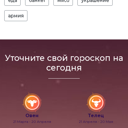
еда
банкет
мясо
украшение
армия
Уточните свой гороскоп на
сегодня
Овен
Телец
21 Марта - 20 Апреля
21 Апреля - 20 Мая