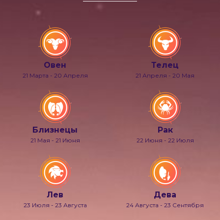
Овен
Телец
21 Марта - 20 Апреля
21 Апреля - 20 Мая
Близнецы
Рак
21 Мая - 21 Июня
22 Июня - 22 Июля
Лев
Дева
23 Июля - 23 Августа
24 Августа - 23 Сентября