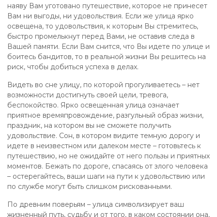
наяву Вам уготовано путешествие, которое не принесет
Вам ни выгоды, ни удовольствия. Если же улица ярко
освещена, то удовольствия, к которым Вы стремитесь,
быстро промелькнут перед Вами, не оставив следа в
Вашей памяти. Если Вам снится, что Вы идете по улице и
боитесь бандитов, то в реальной жизни Вы решитесь на
риск, чтобы добиться успеха в делах.
Видеть во сне улицу, по которой прогуливаетесь – нет
возможности достигнуть своей цели, тревога,
беспокойство. Ярко освещенная улица означает
приятное времяпровождение, разгульный образ жизни,
праздник, на котором вы не сможете получить
удовольствие. Сон, в котором видите темную дорогу и
идете в неизвестном или далеком месте – готовьтесь к
путешествию, но не ожидайте от него пользы и приятных
моментов. Бежать по дороге, спасаясь от злого человека
– остерегайтесь, ваши шаги на пути к удовольствию или
по службе могут быть слишком рискованными.
По древним поверьям – улица символизирует ваш
жизненный путь, судьбу и от того, в каком состоянии она,