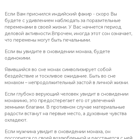
Если Вам приснился индийский факир - скоро Вы
будете с удивлением наблюдать за поразительные
переменами в своей жизни. У Вас начнется период
деловой активности.Впрочем, иногда этот сон означает,
что перемены могут быть печальными.
Если вы увидите в сновидении монаха, будете
одинокими.
Явившийся во сне монах символизирует собой
бездействие и тоскливое ожидание. Быть во сне
монахом – непродолжительный застой в личной жизни.
Если глубоко верующий человек увидит в сновидении
монахиню, это предостерегает его от увлечений
земными благами. В противном случае материальные
радости встанут на первые место, а духовные чувства
охладеют.
Если мужчина увидит в сновидении монаха, он
поссорится со своей возлюбленной и расстанется с ней.