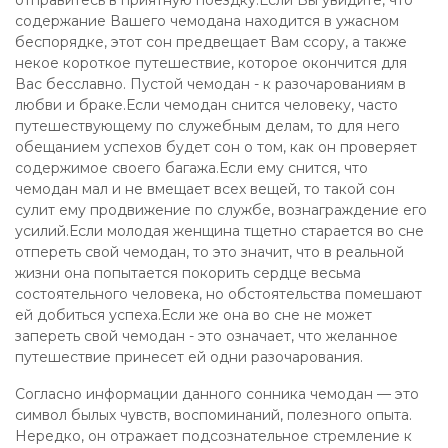
отправитесь в приятную поездку.Если Вы увидите, что
содержание Вашего чемодана находится в ужасном
беспорядке, этот сон предвещает Вам ссору, а также
некое короткое путешествие, которое окончится для
Вас бесславно. Пустой чемодан - к разочарованиям в
любви и браке.Если чемодан снится человеку, часто
путешествующему по служебным делам, то для него
обещанием успехов будет сон о том, как он проверяет
содержимое своего багажа.Если ему снится, что
чемодан мал и не вмещает всех вещей, то такой сон
сулит ему продвижение по службе, вознаграждение его
усилий.Если молодая женщина тщетно старается во сне
отпереть свой чемодан, то это значит, что в реальной
жизни она попытается покорить сердце весьма
состоятельного человека, но обстоятельства помешают
ей добиться успеха.Если же она во сне не может
запереть свой чемодан - это означает, что желанное
путешествие принесет ей одни разочарования.
Согласно информации данного сонника чемодан — это
символ былых чувств, воспоминаний, полезного опыта.
Нередко, он отражает подсознательное стремление к