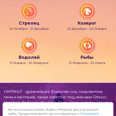
Стрелец
Козерог
24 Ноября - 21 Декабря
22 Декабря - 20 Января
Водолей
Рыбы
21 Января - 20 Февраля
21 Февраля - 20 Марта
НИРМАЛ - древнейшее божество сна, покровитель
лени и мечтаний, также известно под именами Гипнос,
Морфей, Фобетор, Фантаза, Сомн, Свапнещвари, На-хаг и
др.
Мы используем cookie, Яндекс.Метрику для улучшения
сайта. Продолжая визит, вы соглашаетесь с
Политикой