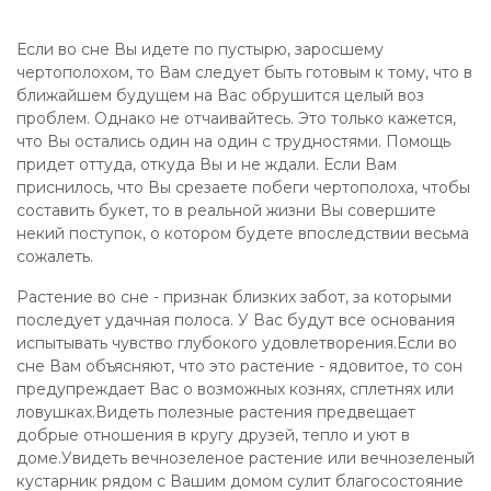
Если во сне Вы идете по пустырю, заросшему
чертополохом, то Вам следует быть готовым к тому, что в
ближайшем будущем на Вас обрушится целый воз
проблем. Однако не отчаивайтесь. Это только кажется,
что Вы остались один на один с трудностями. Помощь
придет оттуда, откуда Вы и не ждали. Если Вам
приснилось, что Вы срезаете побеги чертополоха, чтобы
составить букет, то в реальной жизни Вы совершите
некий поступок, о котором будете впоследствии весьма
сожалеть.
Растение во сне - признак близких забот, за которыми
последует удачная полоса. У Вас будут все основания
испытывать чувство глубокого удовлетворения.Если во
сне Вам объясняют, что это растение - ядовитое, то сон
предупреждает Вас о возможных кознях, сплетнях или
ловушках.Видеть полезные растения предвещает
добрые отношения в кругу друзей, тепло и уют в
доме.Увидеть вечнозеленое растение или вечнозеленый
кустарник рядом с Вашим домом сулит благосостояние