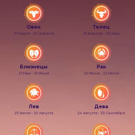
Овен
Телец
21 Марта - 20 Апреля
21 Апреля - 20 Мая
Близнецы
Рак
21 Мая - 21 Июня
22 Июня - 22 Июля
Лев
Дева
23 Июля - 23 Августа
24 Августа - 23 Сентября