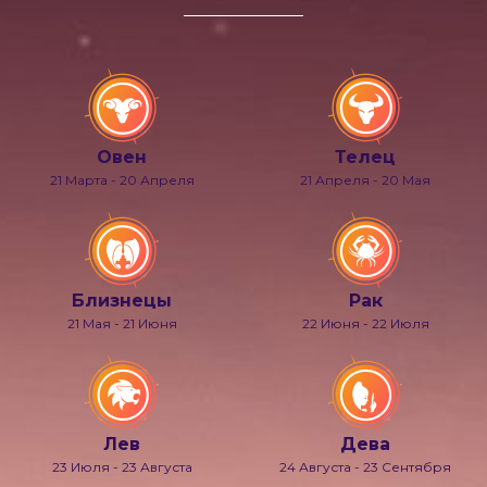
Овен
Телец
21 Марта - 20 Апреля
21 Апреля - 20 Мая
Близнецы
Рак
21 Мая - 21 Июня
22 Июня - 22 Июля
Лев
Дева
23 Июля - 23 Августа
24 Августа - 23 Сентября