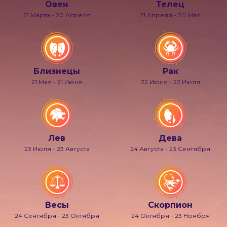
Овен
Телец
21 Марта - 20 Апреля
21 Апреля - 20 Мая
Близнецы
Рак
21 Мая - 21 Июня
22 Июня - 22 Июля
Лев
Дева
23 Июля - 23 Августа
24 Августа - 23 Сентября
Весы
Скорпион
24 Сентября - 23 Октября
24 Октября - 23 Ноября