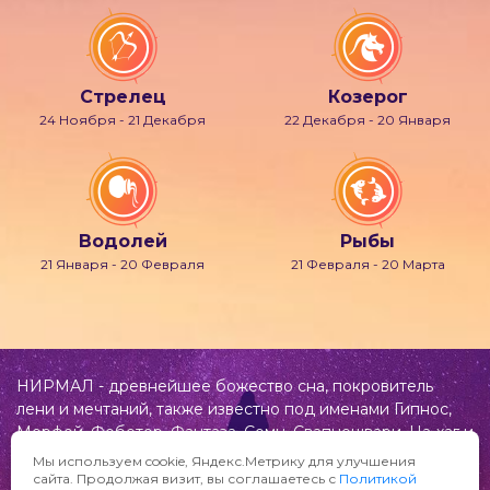
Стрелец
Козерог
24 Ноября - 21 Декабря
22 Декабря - 20 Января
Водолей
Рыбы
21 Января - 20 Февраля
21 Февраля - 20 Марта
НИРМАЛ - древнейшее божество сна, покровитель
лени и мечтаний, также известно под именами Гипнос,
Морфей, Фобетор, Фантаза, Сомн, Свапнещвари, На-хаг и
др.
Мы используем cookie, Яндекс.Метрику для улучшения
сайта. Продолжая визит, вы соглашаетесь с
Политикой